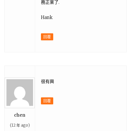
務正業了.
Hank
回覆
很有興
回覆
chen
(12 年 ago)