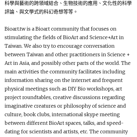
科學與藝術的跨領域結合、生物技術的應用、文化性的科學
評論、與文學式的科幻奇想等等。
Bioart.tw is a Bioart community that focuses on
stimulating the fields of BioArt and Science+Art in
Taiwan. We also try to encourage conversation
between Taiwan and other practitioners in Science +
Art in Asia, and possibly other parts of the world. The
main activities the community facilitates including
information sharing on the internet and frequent
physical meetings such as DIY Bio workshops, art
project roundtables, creative discussions regarding
imaginative creatures or philosophy of science and
culture, book clubs, international skype meeting
between different BioArt spaces, talks, and speed-
dating for scientists and artists, etc. The community