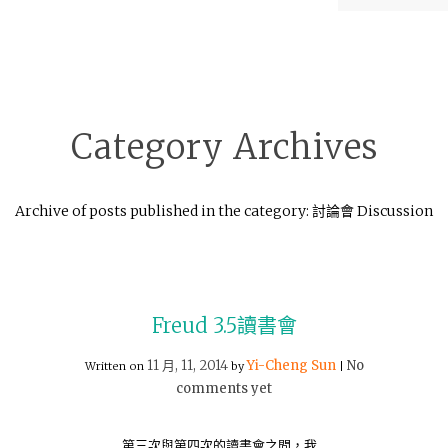
Category Archives
Archive of posts published in the category: 討論會 Discussion
Freud 3.5讀書會
11 月, 11, 2014
Yi-Cheng Sun
No
Written on
by
|
comments yet
第三次與第四次的讀書會之間，我…