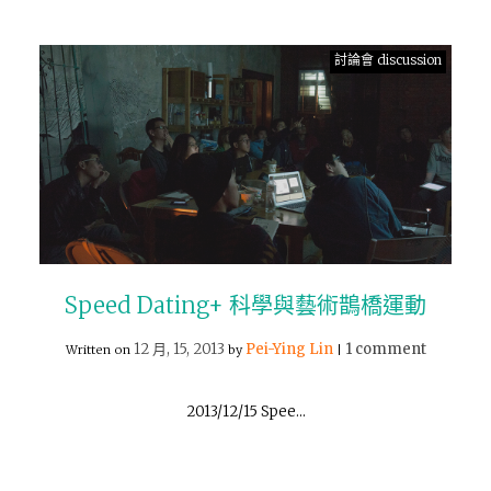
討論會 discussion
Speed Dating+ 科學與藝術鵲橋運動
12 月, 15, 2013
Pei-Ying Lin
1 comment
Written on
by
|
2013/12/15 Spee…